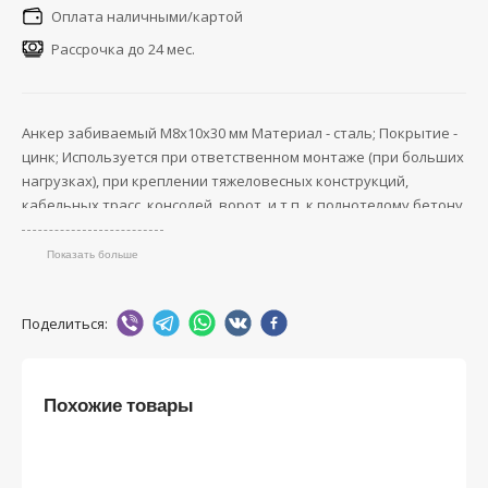
Оплата наличными/картой
Рассрочка до 24 мес.
Анкер забиваемый М8х10х30 мм Материал - сталь; Покрытие -
цинк; Используется при ответственном монтаже (при больших
нагрузках), при креплении тяжеловесных конструкций,
кабельных трасс, консолей, ворот. и т.п. к полнотелому бетону,
природному строительному камню, полнотелому кирпичу.
Показать больше
Поделиться:
Похожие товары