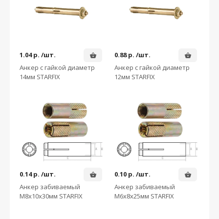
1.04
р. /шт.
0.88
р. /шт.
Анкер с гайкой диаметр
Анкер с гайкой диаметр
14мм STARFIX
12мм STARFIX
0.14
р. /шт.
0.10
р. /шт.
Анкер забиваемый
Анкер забиваемый
М8х10х30мм STARFIX
М6х8х25мм STARFIX